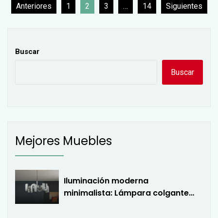
Paginación
Anteriores
1
2
3
…
14
Siguientes
de
entradas
Buscar
Buscar
Mejores Muebles
Iluminación moderna
minimalista: Lámpara colgante
LED en forma de U