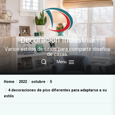
Skip
to
the
content
Decoracion Industrial
Varios estilos de sitios para compartir diseños
de casas.
Menu
Home
2022
octubre
5
4 decoraciones de piso diferentes para adaptarse a su
estilo