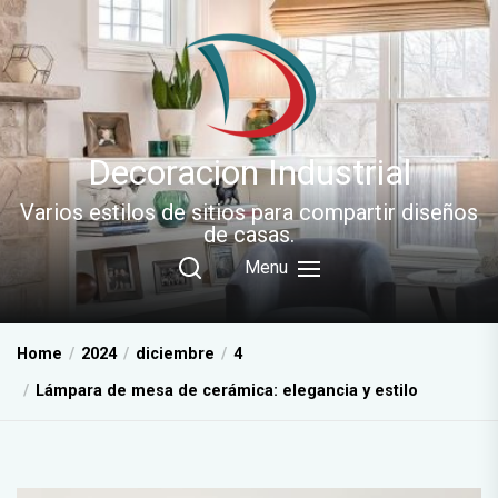
Skip
to
the
content
Decoracion Industrial
Varios estilos de sitios para compartir diseños
de casas.
Menu
Home
2024
diciembre
4
Lámpara de mesa de cerámica: elegancia y estilo