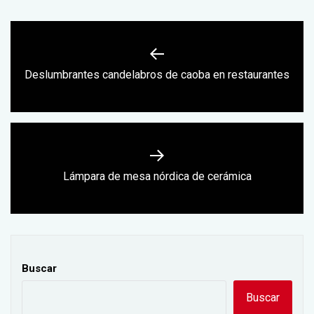
Navegación
de
Previous
Deslumbrantes candelabros de caoba en restaurantes
entradas
post:
Next
Lámpara de mesa nórdica de cerámica
post:
Buscar
Buscar