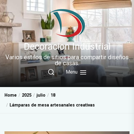
Skip
to
the
content
Decoracion Industrial
Varios estilos de sitios para compartir diseños
de casas.
Menu
Home
2025
julio
18
Lámparas de mesa artesanales creativas