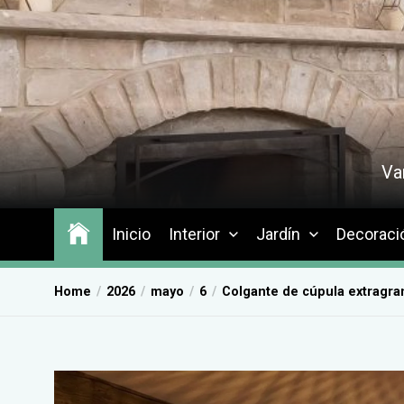
Skip
to
the
content
Va
Inicio
Interior
Jardín
Decoraci
Home
2026
mayo
6
Colgante de cúpula extragra