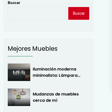
Buscar
Buscar
Mejores Muebles
Iluminación moderna
minimalista: Lámpara
colgante LED en forma de
U
Mudanzas de muebles
cerca de mí